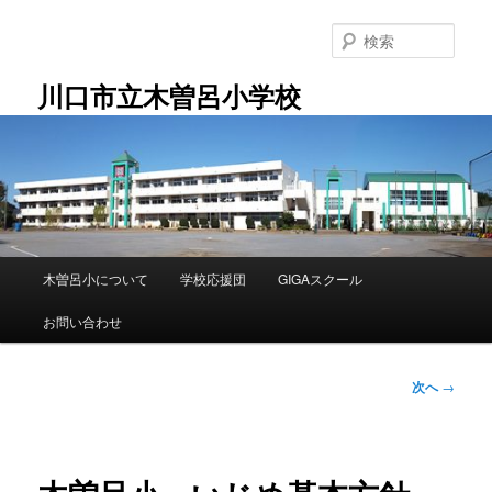
メ
イ
検
ン
索
コ
川口市立木曽呂小学校
ン
テ
ン
ツ
へ
移
動
メ
木曽呂小について
学校応援団
GIGAスクール
イ
ン
お問い合わせ
メ
ニ
ュ
投
次へ
→
ー
稿
ナ
ビ
ゲ