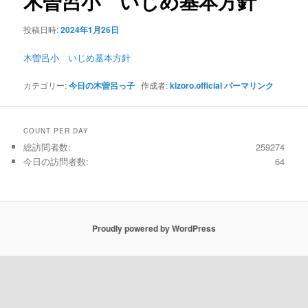
木曽呂小 いじめ基本方針
ー
シ
投稿日時:
2024年1月26日
ョ
ン
木曽呂小 いじめ基本方針
カテゴリー:
今日の木曽呂っ子
作成者:
kizoro.official
パーマリンク
COUNT PER DAY
総訪問者数:
259274
今日の訪問者数:
64
Proudly powered by WordPress