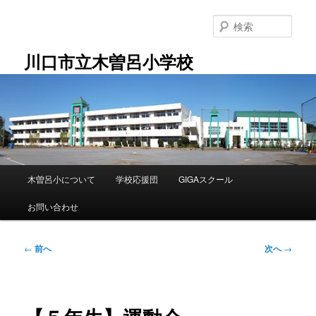
メ
イ
検
ン
索
コ
川口市立木曽呂小学校
ン
テ
ン
ツ
へ
移
動
メ
木曽呂小について
学校応援団
GIGAスクール
イ
ン
お問い合わせ
メ
ニ
ュ
投
←
前へ
次へ
→
ー
稿
ナ
ビ
ゲ