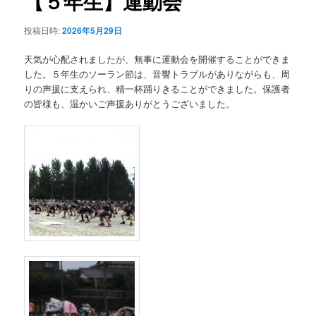
【５年生】運動会
ー
シ
投稿日時:
2026年5月29日
ョ
ン
天気が心配されましたが、無事に運動会を開催することができま
した。５年生のソーラン節は、音響トラブルがありながらも、周
りの声援に支えられ、精一杯踊りきることができました。保護者
の皆様も、温かいご声援ありがとうございました。